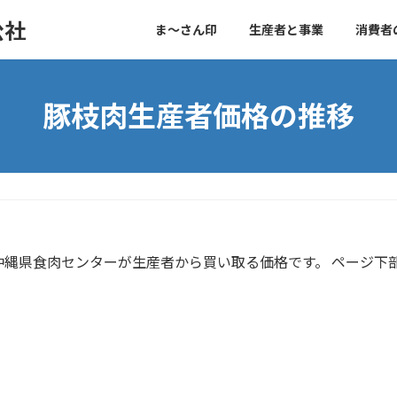
公社
ま～さん印
生産者と事業
消費者
豚枝肉生産者価格の推移
縄県食肉センターが生産者から買い取る価格です。 ページ下