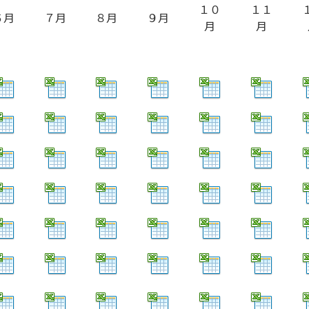
１０
１１
６月
７月
８月
９月
月
月