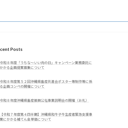
cent Posts
令和８年度「うちな～いい肉の日」キャンペーン業務委託に
かかる企画提案募集について
令和８年度第５２回沖縄県畜産共進会ポスター等制作等に係
る企画コンペの開催について
令和８年度沖縄県畜産振興公社事業説明会の開催（お礼）
【令和７年度第４四半期】沖縄県和牛子牛生産者緊急支援事
業にかかる補てん金単価について