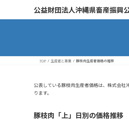
コ
ナ
公益財団法人沖縄県畜産振興
ン
ビ
テ
ゲ
ン
ー
ツ
シ
へ
ョ
ス
ン
キ
に
ッ
移
TOP
生産者と事業
豚枝肉生産者価格の推移
プ
動
公表している豚枝肉生産者価格は、株式会社沖
ります。
豚枝肉「上」日別の価格推移