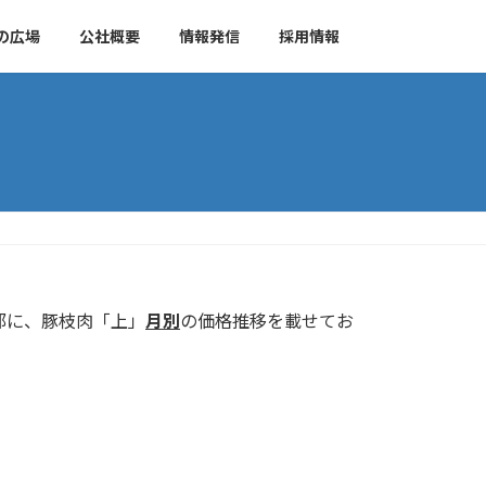
の広場
公社概要
情報発信
採用情報
部に、豚枝肉「上」
月別
の価格推移を載せてお