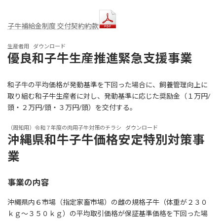
子牛補給金制度 交付契約約款
生産者用
ダウンロード
優良和子牛生産推進緊急支援事業
和子牛の平均価格が発動基準を下回った場合に、飼養管理向上に
取り組む和子牛生産者に対し、発動基準に応じた奨励金（１万円/
頭・２万円/頭・３万円/頭）を交付する。
（周知用）令和７年度の肉用子牛対策のチラシ
ダウンロード
沖縄県和牛子牛価格安定特別対策事
業
事業の内容
沖縄県内６市場（指定家畜市場）の雌の規格子牛（体重が２３０
ｋｇ～３５０ｋｇ）の平均取引価格が保証基準価格を下回った場