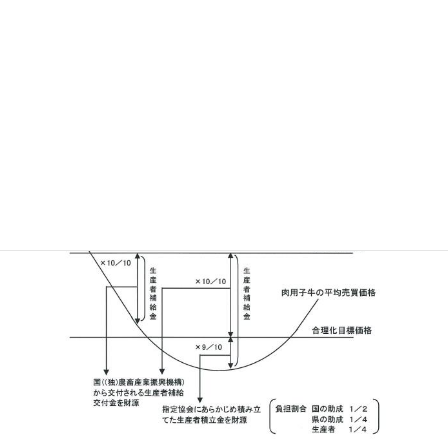
制度の内容
肉用子牛の四半期毎の平均売買価格が保証基準価格を下回った場
合、当該四半期に販売又は自家保留された肉用子牛（黒毛和種、
褐毛和種、その他の肉専用種、乳用種、交雑種）を対象として補
給金を交付する。 さらに、平均売買価格が合理化目標価格を下回
った場合には、国、県、肉用子牛生産者の積立により造成した生
産者積立金から、下回った額の９／１０を補給金として交付す
る。