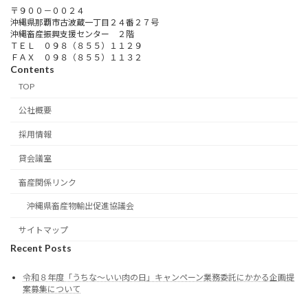
〒９００－００２４
沖縄県那覇市古波蔵一丁目２４番２７号
沖縄畜産振興支援センター ２階
ＴＥＬ ０９８（８５５）１１２９
ＦＡＸ ０９８（８５５）１１３２
Contents
TOP
公社概要
採用情報
貸会議室
畜産関係リンク
沖縄県畜産物輸出促進協議会
サイトマップ
Recent Posts
令和８年度「うちな～いい肉の日」キャンペーン業務委託にかかる企画提
案募集について