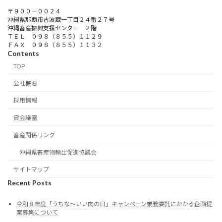
〒９００－００２４
沖縄県那覇市古波蔵一丁目２４番２７号
沖縄畜産振興支援センター ２階
ＴＥＬ ０９８（８５５）１１２９
ＦＡＸ ０９８（８５５）１１３２
Contents
TOP
公社概要
採用情報
貸会議室
畜産関係リンク
沖縄県畜産物輸出促進協議会
サイトマップ
Recent Posts
令和８年度「うちな～いい肉の日」キャンペーン業務委託にかかる企画提
案募集について