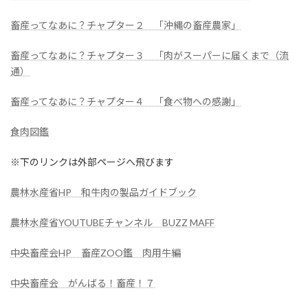
畜産ってなあに？チャプター２ 「沖縄の畜産農家」
畜産ってなあに？チャプター３ 「肉がスーパーに届くまで（流
通）
畜産ってなあに？チャプター４ 「食べ物への感謝」
食肉図鑑
※下のリンクは外部ページへ飛びます
農林水産省HP 和牛肉の製品ガイドブック
農林水産省YOUTUBEチャンネル BUZZ MAFF
中央畜産会HP 畜産ZOO鑑 肉用牛編
中央畜産会 がんばる！畜産！７