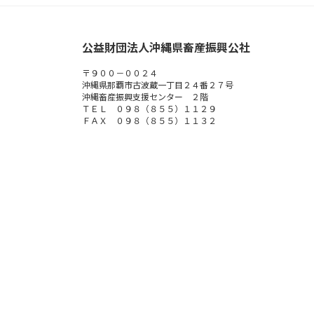
公益財団法人沖縄県畜産振興公社
〒９００－００２４
沖縄県那覇市古波蔵一丁目２４番２７号
沖縄畜産振興支援センター ２階
ＴＥＬ ０９８（８５５）１１２９
ＦＡＸ ０９８（８５５）１１３２