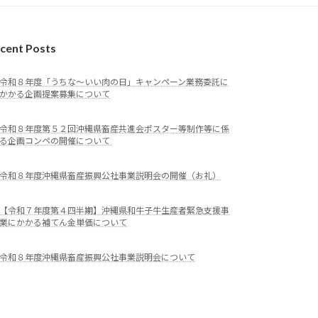
cent Posts
令和８年度「うちな～いい肉の日」キャンペーン業務委託に
かかる企画提案募集について
令和８年度第５２回沖縄県畜産共進会ポスター等制作等に係
る企画コンペの開催について
令和８年度沖縄県畜産振興公社事業説明会の開催（お礼）
【令和７年度第４四半期】沖縄県和牛子牛生産者緊急支援事
業にかかる補てん金単価について
令和８年度沖縄県畜産振興公社事業説明会について