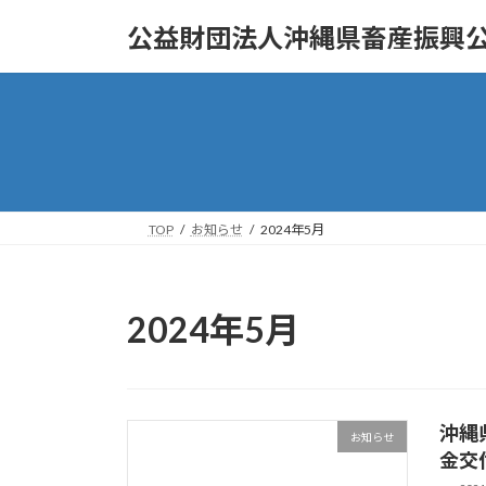
コ
ナ
公益財団法人沖縄県畜産振興
ン
ビ
テ
ゲ
ン
ー
ツ
シ
へ
ョ
ス
ン
キ
に
ッ
移
TOP
お知らせ
2024年5月
プ
動
2024年5月
沖縄
お知らせ
金交