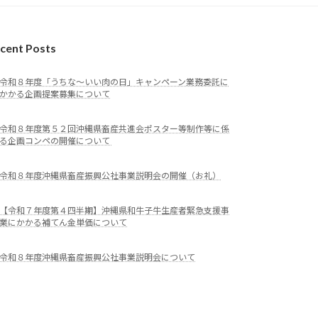
cent Posts
令和８年度「うちな～いい肉の日」キャンペーン業務委託に
かかる企画提案募集について
令和８年度第５２回沖縄県畜産共進会ポスター等制作等に係
る企画コンペの開催について
令和８年度沖縄県畜産振興公社事業説明会の開催（お礼）
【令和７年度第４四半期】沖縄県和牛子牛生産者緊急支援事
業にかかる補てん金単価について
令和８年度沖縄県畜産振興公社事業説明会について