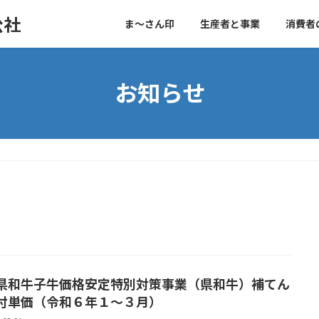
公社
ま～さん印
生産者と事業
消費者
お知らせ
県和牛子牛価格安定特別対策事業（県和牛）補てん
付単価（令和６年１～３月）