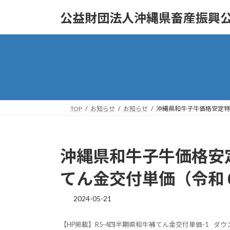
コ
ナ
公益財団法人沖縄県畜産振興
ン
ビ
テ
ゲ
ン
ー
ツ
シ
へ
ョ
ス
ン
キ
に
ッ
移
TOP
お知らせ
お知らせ
沖縄県和牛子牛価格安定特
プ
動
沖縄県和牛子牛価格安
てん金交付単価（令和
2024-05-21
【HP掲載】R5-4四半期県和牛補てん金交付単価-1
ダウ