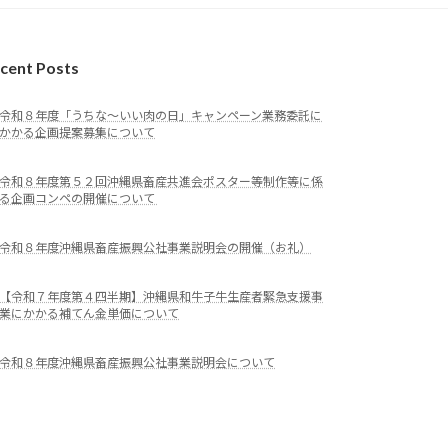
cent Posts
令和８年度「うちな～いい肉の日」キャンペーン業務委託に
かかる企画提案募集について
令和８年度第５２回沖縄県畜産共進会ポスター等制作等に係
る企画コンペの開催について
令和８年度沖縄県畜産振興公社事業説明会の開催（お礼）
【令和７年度第４四半期】沖縄県和牛子牛生産者緊急支援事
業にかかる補てん金単価について
令和８年度沖縄県畜産振興公社事業説明会について