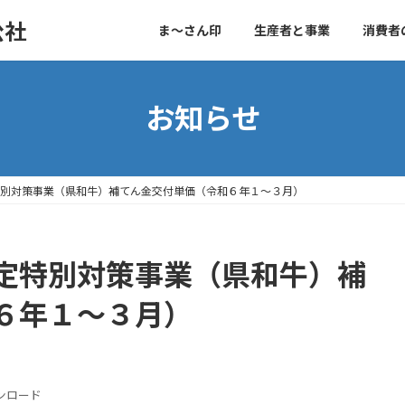
公社
ま～さん印
生産者と事業
消費者
お知らせ
別対策事業（県和牛）補てん金交付単価（令和６年１～３月）
定特別対策事業（県和牛）補
６年１～３月）
ンロード