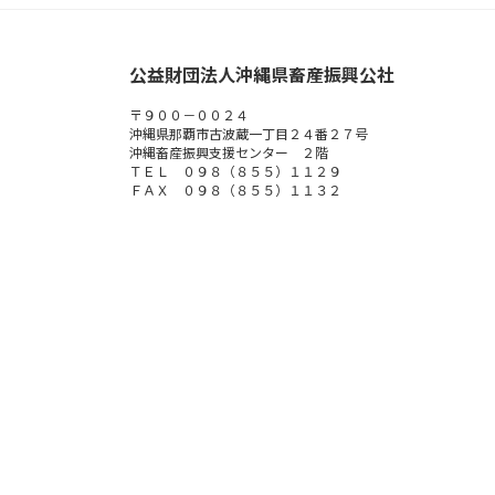
公益財団法人沖縄県畜産振興公社
〒９００－００２４
沖縄県那覇市古波蔵一丁目２４番２７号
沖縄畜産振興支援センター ２階
ＴＥＬ ０９８（８５５）１１２９
ＦＡＸ ０９８（８５５）１１３２