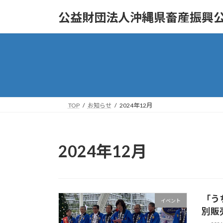
コ
ナ
公益財団法人沖縄県畜産振興
ン
ビ
テ
ゲ
ン
ー
ツ
シ
へ
ョ
ス
ン
キ
に
ッ
移
TOP
お知らせ
2024年12月
プ
動
2024年12月
「う
イベント
別販