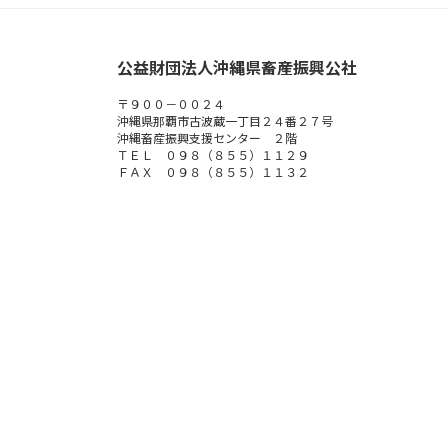
公益財団法人沖縄県畜産振興公社
〒９００－００２４
沖縄県那覇市古波蔵一丁目２４番２７号
沖縄畜産振興支援センター ２階
ＴＥＬ ０９８（８５５）１１２９
ＦＡＸ ０９８（８５５）１１３２