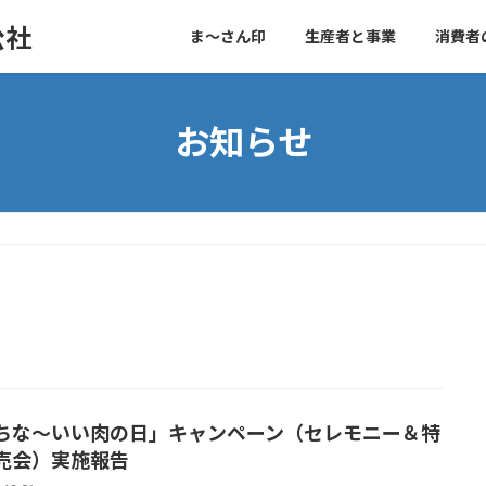
公社
ま～さん印
生産者と事業
消費者
お知らせ
ちな～いい肉の日」キャンペーン（セレモニー＆特
売会）実施報告