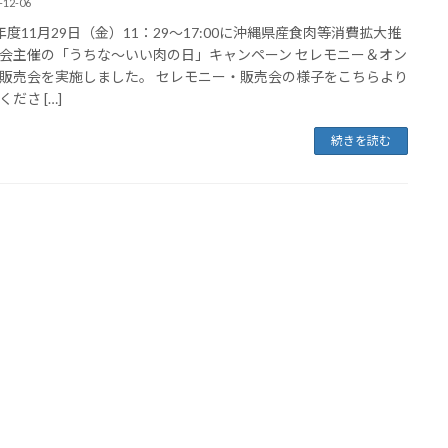
-12-06
年度11月29日（金）11：29～17:00に沖縄県産食肉等消費拡大推
会主催の「うちな～いい肉の日」キャンペーン セレモニー＆オン
販売会を実施しました。 セレモニー・販売会の様子をこちらより
ださ […]
続きを読む