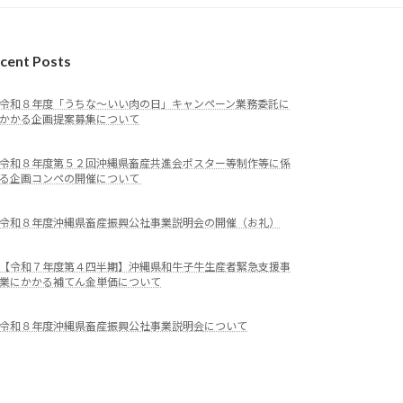
cent Posts
令和８年度「うちな～いい肉の日」キャンペーン業務委託に
かかる企画提案募集について
令和８年度第５２回沖縄県畜産共進会ポスター等制作等に係
る企画コンペの開催について
令和８年度沖縄県畜産振興公社事業説明会の開催（お礼）
【令和７年度第４四半期】沖縄県和牛子牛生産者緊急支援事
業にかかる補てん金単価について
令和８年度沖縄県畜産振興公社事業説明会について