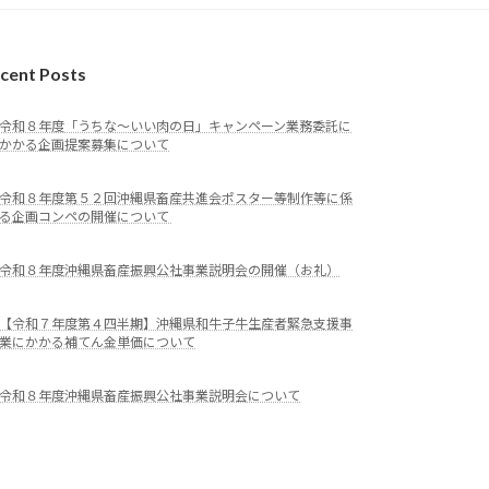
cent Posts
令和８年度「うちな～いい肉の日」キャンペーン業務委託に
かかる企画提案募集について
令和８年度第５２回沖縄県畜産共進会ポスター等制作等に係
る企画コンペの開催について
令和８年度沖縄県畜産振興公社事業説明会の開催（お礼）
【令和７年度第４四半期】沖縄県和牛子牛生産者緊急支援事
業にかかる補てん金単価について
令和８年度沖縄県畜産振興公社事業説明会について