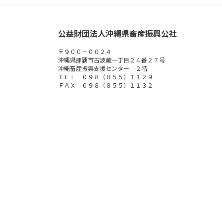
公益財団法人沖縄県畜産振興公社
〒９００－００２４
沖縄県那覇市古波蔵一丁目２４番２７号
沖縄畜産振興支援センター ２階
ＴＥＬ ０９８（８５５）１１２９
ＦＡＸ ０９８（８５５）１１３２