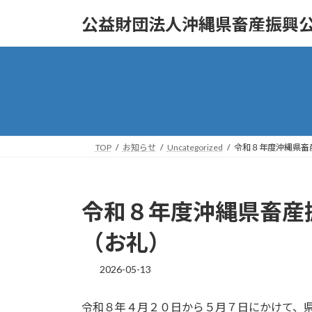
コ
ナ
公益財団法人沖縄県畜産振興
ン
ビ
テ
ゲ
ン
ー
ツ
シ
へ
ョ
ス
ン
キ
に
ッ
移
TOP
お知らせ
Uncategorized
令和８年度沖縄県畜
プ
動
令和８年度沖縄県畜産
（お礼）
2026-05-13
令和８年４月２０日から５月７日にかけて、