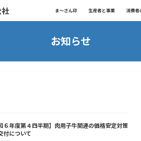
公社
ま～さん印
生産者と事業
消費者
お知らせ
和６年度第４四半期】肉用子牛関連の価格安定対策
交付について