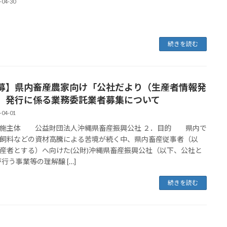
-04-30
続きを読む
募】県内畜産農家向け「公社だより（生産者情報発
」発行に係る業務委託業者募集について
-04-01
実施主体 公益財団法人沖縄県畜産振興公社 ２．目的 県内で
飼料などの資材高騰による苦境が続く中、県内畜産従事者（以
産者とする）へ向けた(公財)沖縄県畜産振興公社（以下、公社と
が行う事業等の理解醸 […]
続きを読む