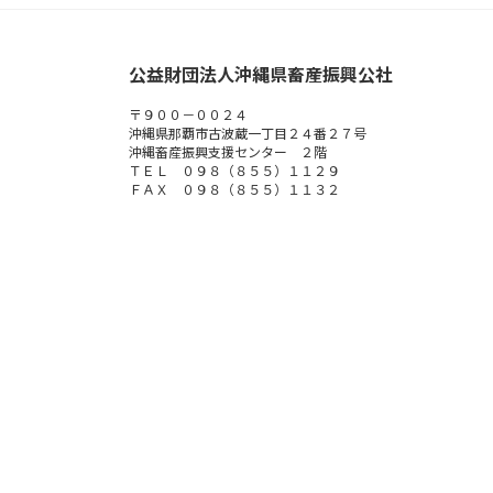
公益財団法人沖縄県畜産振興公社
〒９００－００２４
沖縄県那覇市古波蔵一丁目２４番２７号
沖縄畜産振興支援センター ２階
ＴＥＬ ０９８（８５５）１１２９
ＦＡＸ ０９８（８５５）１１３２