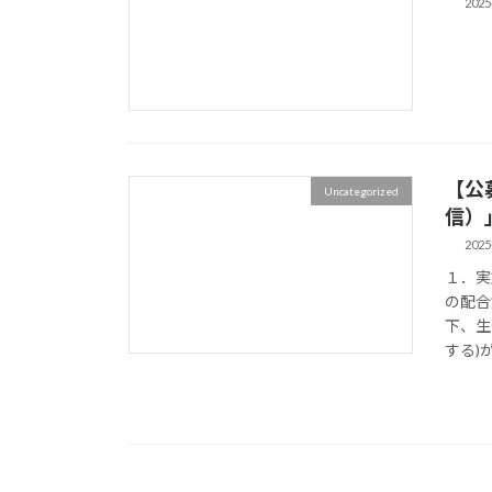
2025
【公
Uncategorized
信）
2025
１．
の配合
下、生
する)