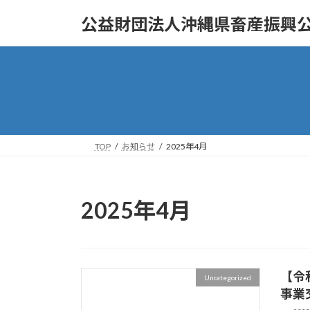
コ
ナ
公益財団法人沖縄県畜産振興
ン
ビ
テ
ゲ
ン
ー
ツ
シ
へ
ョ
ス
ン
キ
に
ッ
移
TOP
お知らせ
2025年4月
プ
動
2025年4月
【令
Uncategorized
事業