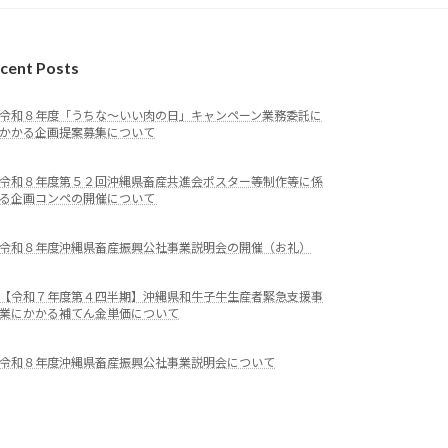
cent Posts
令和８年度「うちな～いい肉の日」キャンペーン業務委託に
かかる企画提案募集について
令和８年度第５２回沖縄県畜産共進会ポスター等制作等に係
る企画コンペの開催について
令和８年度沖縄県畜産振興公社事業説明会の開催（お礼）
【令和７年度第４四半期】沖縄県和牛子牛生産者緊急支援事
業にかかる補てん金単価について
令和８年度沖縄県畜産振興公社事業説明会について