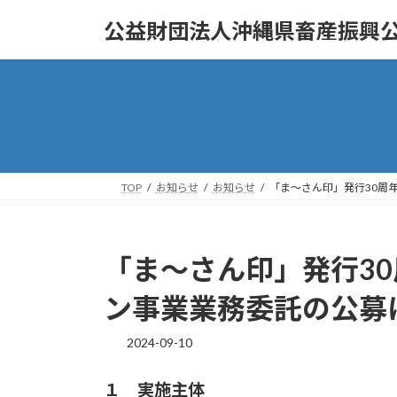
コ
ナ
公益財団法人沖縄県畜産振興
ン
ビ
テ
ゲ
ン
ー
ツ
シ
へ
ョ
ス
ン
キ
に
ッ
移
TOP
お知らせ
お知らせ
「ま～さん印」発行30周
プ
動
「ま～さん印」発行3
ン事業業務委託の公募
2024-09-10
１ 実施主体