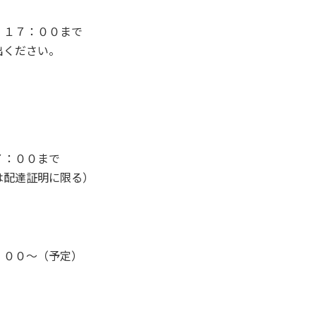
１７：００まで
ください。
７：００まで
は配達証明に限る）
００～（予定）