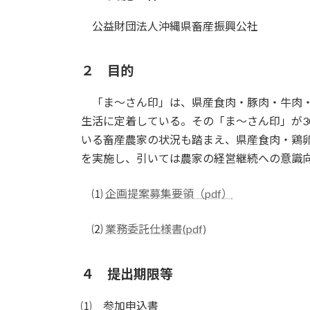
公益財団法人沖縄県畜産振興公社
２ 目的
「ま～さん印」は、県産食肉・豚肉・牛肉・
生活に定着している。その「ま～さん印」が3
いる畜産農家の状況も踏まえ、県産食肉・鶏
を実施し、引いては農家の経営継続への意識
⑴
企画提案募集要領（pdf）
⑵
業務委託仕様書(pdf)
４ 提出期限等
⑴ 参加申込書