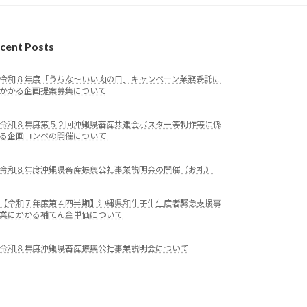
cent Posts
令和８年度「うちな～いい肉の日」キャンペーン業務委託に
かかる企画提案募集について
令和８年度第５２回沖縄県畜産共進会ポスター等制作等に係
る企画コンペの開催について
令和８年度沖縄県畜産振興公社事業説明会の開催（お礼）
【令和７年度第４四半期】沖縄県和牛子牛生産者緊急支援事
業にかかる補てん金単価について
令和８年度沖縄県畜産振興公社事業説明会について