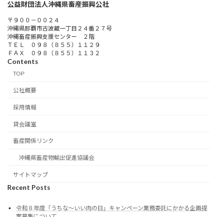
公益財団法人沖縄県畜産振興公社
〒９００－００２４
沖縄県那覇市古波蔵一丁目２４番２７号
沖縄畜産振興支援センター ２階
ＴＥＬ ０９８（８５５）１１２９
ＦＡＸ ０９８（８５５）１１３２
Contents
TOP
公社概要
採用情報
貸会議室
畜産関係リンク
沖縄県畜産物輸出促進協議会
サイトマップ
Recent Posts
令和８年度「うちな～いい肉の日」キャンペーン業務委託にかかる企画提
案募集について