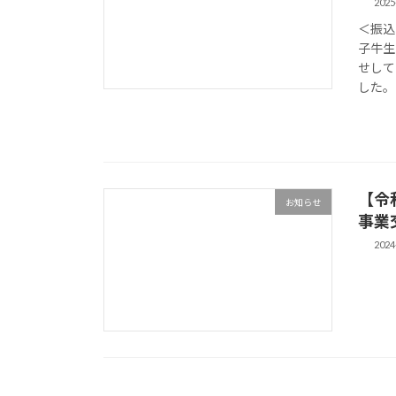
2025
＜振込
子牛生
せして
した。
【令
お知らせ
事業
2024