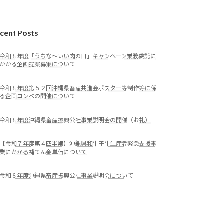
cent Posts
令和８年度「うちな～いい肉の日」キャンペーン業務委託に
かかる企画提案募集について
令和８年度第５２回沖縄県畜産共進会ポスター等制作等に係
る企画コンペの開催について
令和８年度沖縄県畜産振興公社事業説明会の開催（お礼）
【令和７年度第４四半期】沖縄県和牛子牛生産者緊急支援事
業にかかる補てん金単価について
令和８年度沖縄県畜産振興公社事業説明会について