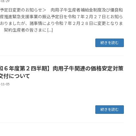
-01-29
予定日変更のお知らせ＞ 肉用子牛生産者補給金制度及び優良和
産推進緊急支援事業の振込予定日を令和７年２月２７日とお知ら
おりましたが、諸事情により令和７年２月２８日に変更となりま
 契約生産者の皆さまに […]
続きを読む
和６年度第２四半期】肉用子牛関連の価格安定対策
交付について
-11-05
続きを読む