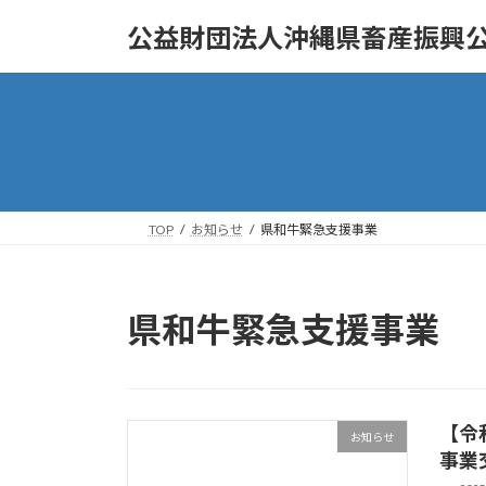
コ
ナ
公益財団法人沖縄県畜産振興
ン
ビ
テ
ゲ
ン
ー
ツ
シ
へ
ョ
ス
ン
キ
に
ッ
移
TOP
お知らせ
県和牛緊急支援事業
プ
動
県和牛緊急支援事業
【令
お知らせ
事業