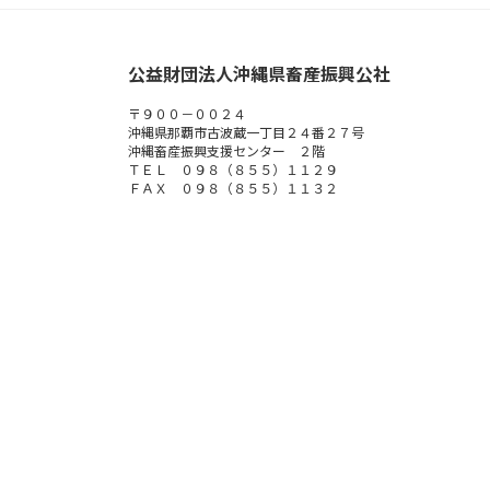
公益財団法人沖縄県畜産振興公社
〒９００－００２４
沖縄県那覇市古波蔵一丁目２４番２７号
沖縄畜産振興支援センター ２階
ＴＥＬ ０９８（８５５）１１２９
ＦＡＸ ０９８（８５５）１１３２