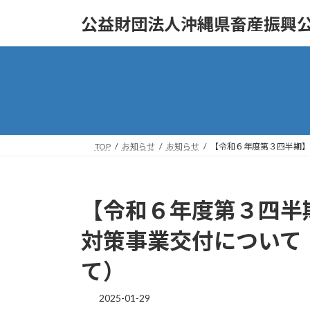
コ
ナ
公益財団法人沖縄県畜産振興
ン
ビ
テ
ゲ
ン
ー
ツ
シ
へ
ョ
ス
ン
キ
に
ッ
移
TOP
お知らせ
お知らせ
【令和６年度第３四半期】
プ
動
【令和６年度第３四半
対策事業交付について
て）
2025-01-29