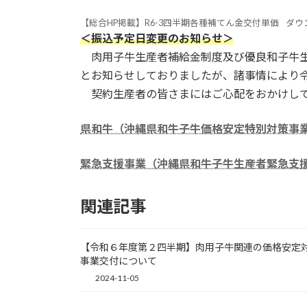
【総合HP掲載】R6-3四半期各種補てん金交付単価
ダウ
＜振込予定日変更のお知らせ＞
肉用子牛生産者補給金制度及び優良和子牛生
とお知らせしておりましたが、諸事情により
契約生産者の皆さまにはご心配をおかけして
県和牛（沖縄県和牛子牛価格安定特別対策事業
緊急支援事業（沖縄県和牛子牛生産者緊急支援
関連記事
【令和６年度第２四半期】肉用子牛関連の価格安定
事業交付について
2024-11-05