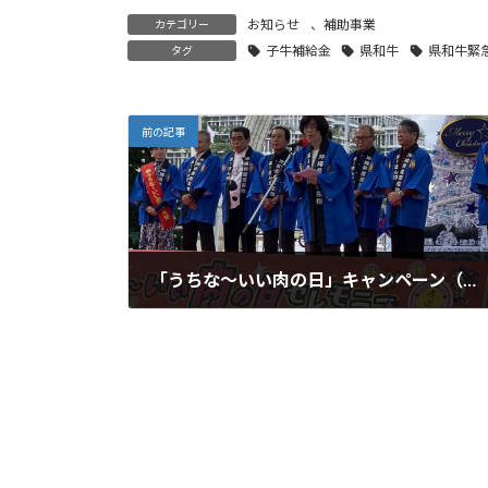
お知らせ
、
補助事業
カテゴリー
子牛補給金
県和牛
県和牛緊
タグ
前の記事
「うちな～いい肉の日」キャンペーン（セレモニー＆特別販売会）実施報告
2024-12-06