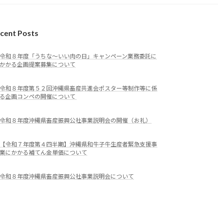
cent Posts
令和８年度「うちな～いい肉の日」キャンペーン業務委託に
かかる企画提案募集について
令和８年度第５２回沖縄県畜産共進会ポスター等制作等に係
る企画コンペの開催について
令和８年度沖縄県畜産振興公社事業説明会の開催（お礼）
【令和７年度第４四半期】沖縄県和牛子牛生産者緊急支援事
業にかかる補てん金単価について
令和８年度沖縄県畜産振興公社事業説明会について