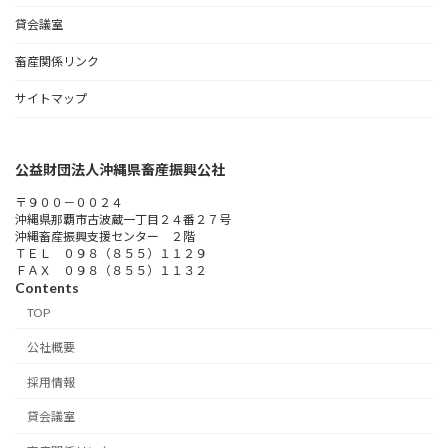
貸会議室
畜産関係リンク
サイトマップ
公益財団法人沖縄県畜産振興公社
〒９００－００２４
沖縄県那覇市古波蔵一丁目２４番２７号
沖縄畜産振興支援センター ２階
ＴＥＬ ０９８（８５５）１１２９
ＦＡＸ ０９８（８５５）１１３２
Contents
TOP
公社概要
採用情報
貸会議室