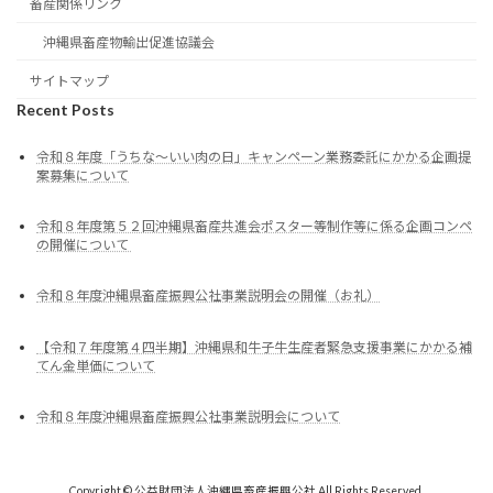
畜産関係リンク
沖縄県畜産物輸出促進協議会
サイトマップ
Recent Posts
令和８年度「うちな～いい肉の日」キャンペーン業務委託にかかる企画提
案募集について
令和８年度第５２回沖縄県畜産共進会ポスター等制作等に係る企画コンペ
の開催について
令和８年度沖縄県畜産振興公社事業説明会の開催（お礼）
【令和７年度第４四半期】沖縄県和牛子牛生産者緊急支援事業にかかる補
てん金単価について
令和８年度沖縄県畜産振興公社事業説明会について
Copyright © 公益財団法人沖縄県畜産振興公社 All Rights Reserved.