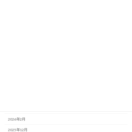
イベント
お知らせ
市場
活動報告
補助事業
アーカイブ
2026年7月
2026年5月
2026年4月
2026年3月
2026年2月
2025年12月