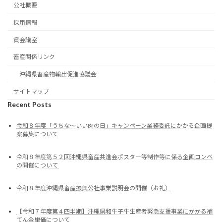
公社概要
採用情報
貸会議室
畜産関係リンク
沖縄県畜産物輸出促進協議会
サイトマップ
Recent Posts
令和８年度「うちな～いい肉の日」キャンペーン業務委託にかかる企画提
案募集について
令和８年度第５２回沖縄県畜産共進会ポスター等制作等に係る企画コンペ
の開催について
令和８年度沖縄県畜産振興公社事業説明会の開催（お礼）
【令和７年度第４四半期】沖縄県和牛子牛生産者緊急支援事業にかかる補
てん金単価について